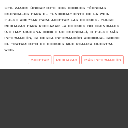
Utilizamos únicamente dos cookies técnicas
esenciales para el funcionamiento de la web.
Pulse aceptar para aceptar las cookies, pulse
rechazar para rechazar la cookies no esenciales
(no hay ninguna cookie no esencial), o pulse más
información, si desea información adicional sobre
el tratamiento de cookies que realiza nuestra
web.
Aceptar
Rechazar
Más información
Contacto
Legal
info@ezensr.com
Aviso legal
Términos y condiciones
Enlaces de interés
Política de proteccción de
ezensr.com
datos
Política de cookies