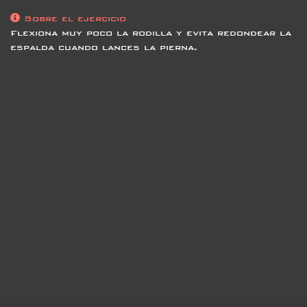
Sobre el ejercicio
Flexiona muy poco la rodilla y evita redondear la
espalda cuando lances la pierna.