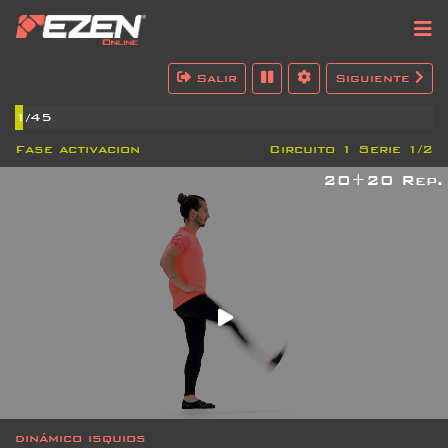
Menu
Salir
Siguiente
1/45
Fase
activacion
Circuito 1 Serie 1/2
20+20 Rep.
dinámico isquios